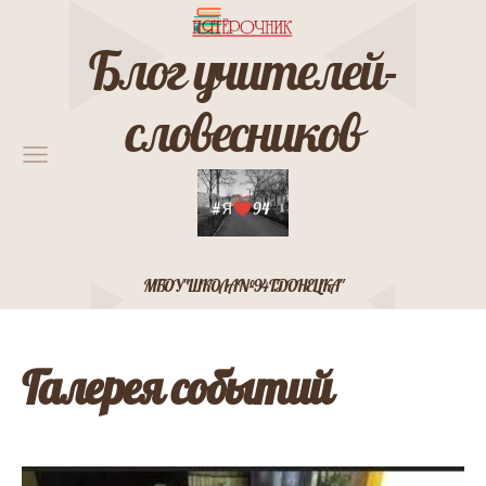
Блог учителей-
словесников
МБОУ "ШКОЛА № 94 Г. ДОНЕЦКА"
Галерея событий